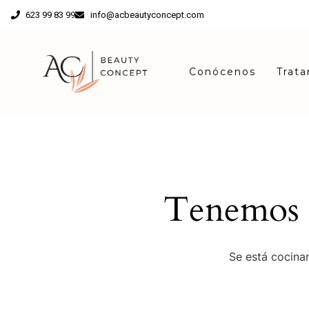
623 99 83 99
info@acbeautyconcept.com
Conócenos
Trat
Tenemos g
Se está cocinan