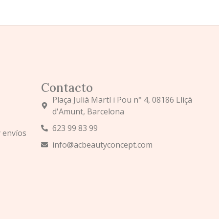
Contacto
Plaça Julià Martí i Pou n° 4, 08186 Lliçà
d'Amunt, Barcelona
623 99 83 99
y envíos
info@acbeautyconcept.com