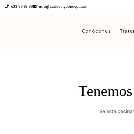
623 99 83 99
info@acbeautyconcept.com
Conócenos
Trat
Tenemos 
Se está cocinan