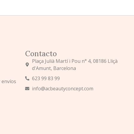
Contacto
Plaça Julià Martí i Pou n° 4, 08186 Lliçà
d'Amunt, Barcelona
623 99 83 99
y envíos
info@acbeautyconcept.com